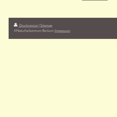
Druckversion
|
Sitemap
©️Naturheilzentrum Beckum
Impressum