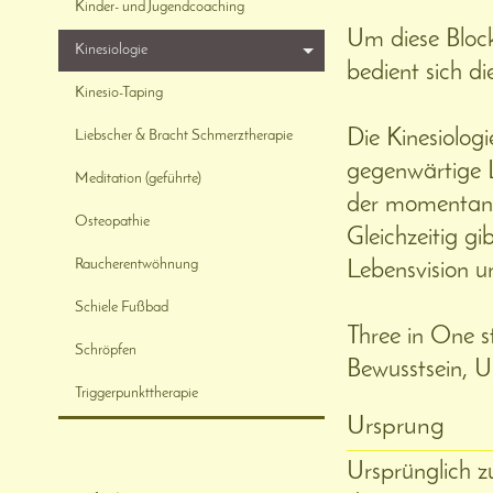
Kinder- und Jugendcoaching
Um diese Bloc
Kinesiologie
bedient sich di
Kinesio-Taping
Die Kinesiologi
Liebscher & Bracht Schmerztherapie
gegenwärtige L
Meditation (geführte)
der momentane
Osteopathie
Gleichzeitig gib
Raucherentwöhnung
Lebensvision 
Schiele Fußbad
Three in One s
Schröpfen
Bewusstsein, U
Triggerpunkttherapie
Ursprung
Ursprünglich z