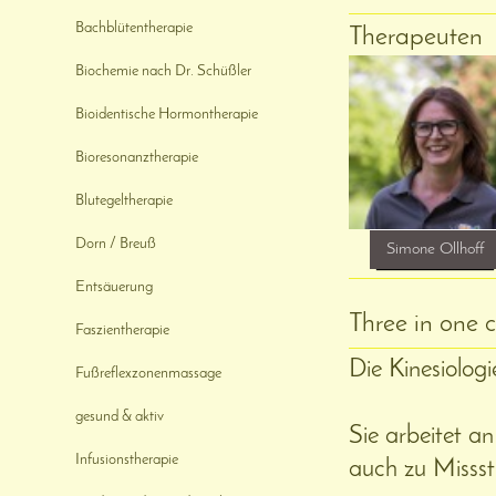
Bachblütentherapie
Therapeuten
Biochemie nach Dr. Schüßler
Bioidentische Hormontherapie
Bioresonanztherapie
Blutegeltherapie
Dorn / Breuß
Simone Ollhoff
Entsäuerung
Three in one 
Faszientherapie
Die Kinesiologi
Fußreflexzonenmassage
gesund & aktiv
Sie arbeitet a
Infusionstherapie
auch zu Misss