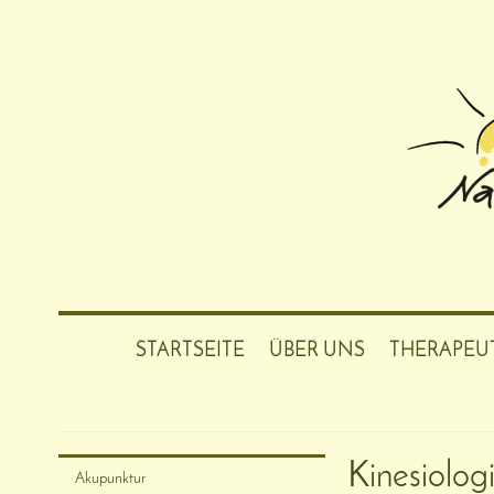
STARTSEITE
ÜBER UNS
THERAPEU
Praxisgemeinschaft f
Kinesiolog
Akupunktur