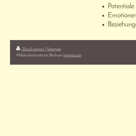
Potentiale
Emotionen
Beziehung
Druckversion
|
Sitemap
©️Naturheilzentrum Beckum
Impressum