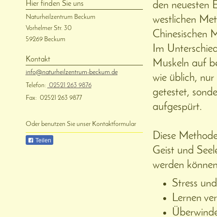
den neuesten E
Hier finden Sie uns
Naturheilzentrum Beckum
westlichen Met
Vorhelmer Str.
30
Chinesischen M
59269
Beckum
Im Unterschied
Kontakt
Muskeln auf be
info@naturheilzentrum-beckum.de
wie üblich, nu
Telefon:
02521 263 9876
getestet, sond
Fax:
02521 263 9877
aufgespürt.
Oder benutzen Sie unser Kontaktformular
Diese Methode 
Teilen
Geist und Seel
werden können, 
Stress un
Lernen ver
Überwinde