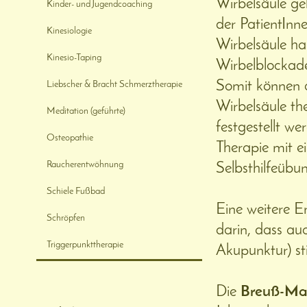
Wirbelsäule gel
Kinder- und Jugendcoaching
der PatientInn
Kinesiologie
Wirbelsäule h
Kinesio-Taping
Wirbelblockade
Somit können 
Liebscher & Bracht Schmerztherapie
Wirbelsäule th
Meditation (geführte)
festgestellt we
Osteopathie
Therapie mit e
Raucherentwöhnung
Selbsthilfeübu
Schiele Fußbad
Eine weitere Er
Schröpfen
darin, dass au
Triggerpunkttherapie
Akupunktur) st
Die
Breuß-Ma