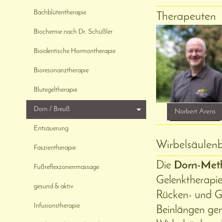
Bachblütentherapie
Therapeuten
Biochemie nach Dr. Schüßler
Bioidentische Hormontherapie
Bioresonanztherapie
Blutegeltherapie
Dorn / Breuß
Norbert Arens
Entsäuerung
Wirbelsäulen
Faszientherapie
Die
Dorn-Met
Fußreflexzonenmassage
Gelenktherapie
gesund & aktiv
Rücken- und G
Infusionstherapie
Beinlängen ge